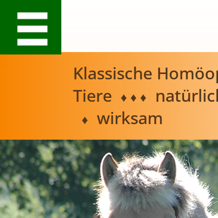
Klassische Homöop
Tiere
natürli
♦ ♦ ♦
wirksam
♦