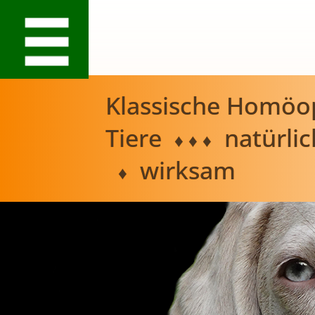
Klassische Homöop
Tiere
natürli
♦ ♦ ♦
wirksam
♦