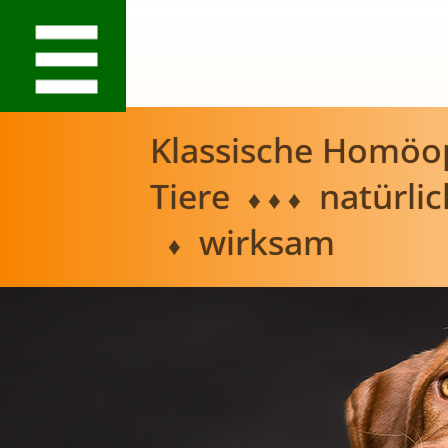
Klassische Homöop
Tiere
natürli
♦ ♦ ♦
wirksam
♦