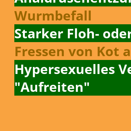
Wurmbefall
Starker Floh­- od
Fressen von Kot a
Hypersexuelles Ve
"Aufreiten"