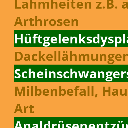
Lahmheiten z.B. 
Arthrosen
Hüftgelenksdyspl
Dackel­lähmunge
Schein­schwange
Milbenbefall, Ha
Art
Analdrüsen­entz