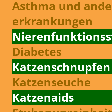
Asthma und ande
erkrankungen
Nierenfunktions­
Diabetes
Katzen­schnupfen
Katzenseuche
Katzenaids